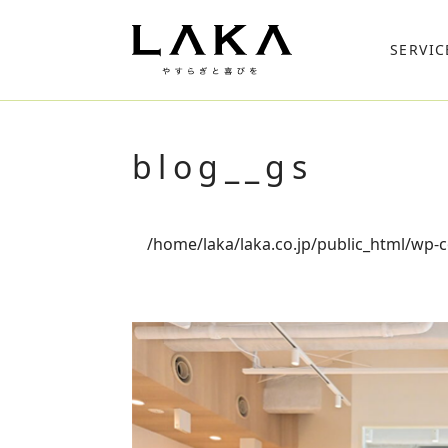
SERVIC
blog__gs
/home/laka/laka.co.jp/public_html/wp-