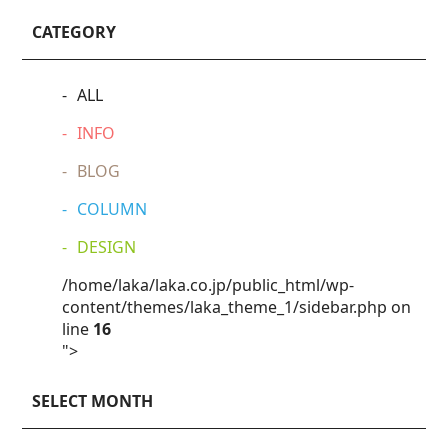
CATEGORY
ALL
INFO
BLOG
COLUMN
DESIGN
/home/laka/laka.co.jp/public_html/wp-
content/themes/laka_theme_1/sidebar.php on
line
16
">
SELECT MONTH