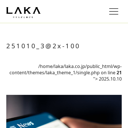
251010_3@2x-100
/home/laka/laka.co.jp/public_html/wp-
content/themes/laka_theme_1/single.php on line
21
">
2025.10.10